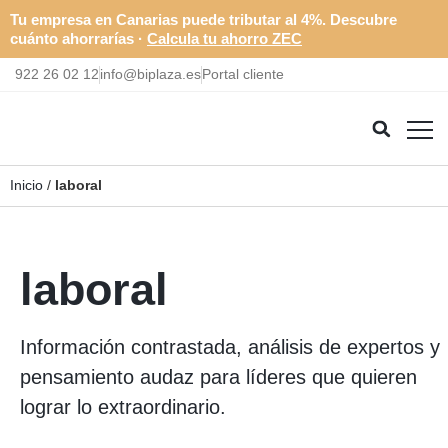
Tu empresa en Canarias puede tributar al 4%. Descubre
cuánto ahorrarías ·
Calcula tu ahorro ZEC
922 26 02 12
info@biplaza.es
Portal cliente
Inicio
/
laboral
laboral
Información contrastada, análisis de expertos y
pensamiento audaz para líderes que quieren
lograr lo extraordinario.