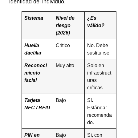
identidad del individuo.
Sistema
Nivel de
¿Es
riesgo
válido?
(2026)
Huella
Crítico
No. Debe
dactilar
sustituirse.
Reconoci
Muy alto
Solo en
miento
infraestruct
facial
uras
críticas.
Tarjeta
Bajo
Sí.
NFC / RFID
Estándar
recomenda
do.
PIN en
Bajo
Sí, con