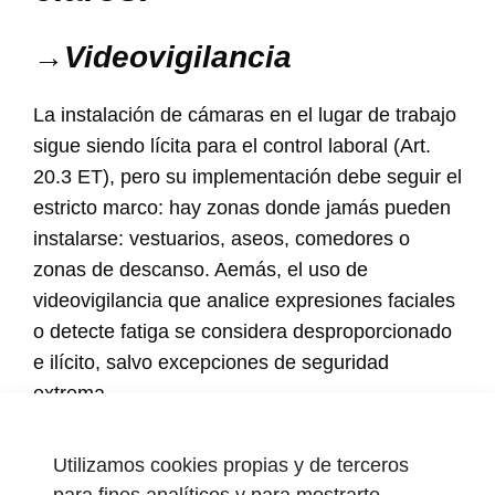
→Videovigilancia
La instalación de cámaras en el lugar de trabajo
sigue siendo lícita para el control laboral (Art.
20.3 ET), pero su implementación debe seguir el
estricto marco: hay zonas donde jamás pueden
instalarse: vestuarios, aseos, comedores o
zonas de descanso. Aemás, el uso de
videovigilancia que analice expresiones faciales
o detecte fatiga se considera desproporcionado
e ilícito, salvo excepciones de seguridad
extrema.
La clave:
carteles visibles, finalidad clara y
Utilizamos cookies propias y de terceros
capas de información al trabajador. Sin atajos.