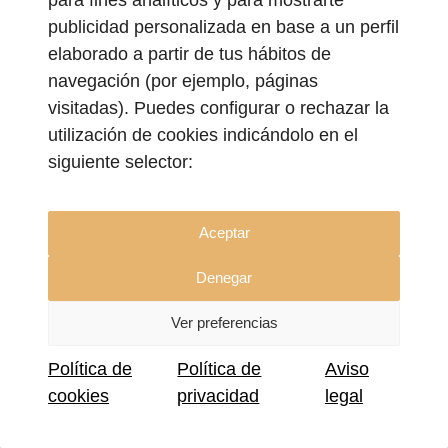
para fines analíticos y para mostrarte
→Geolocalización
publicidad personalizada en base a un perfil
elaborado a partir de tus hábitos de
navegación (por ejemplo, páginas
El uso de sistemas GPS en vehículos o
visitadas). Puedes configurar o rechazar la
dispositivos móviles es una herramienta de
utilización de cookies indicándolo en el
optimización logística, pero
su uso para el
siguiente selector:
control de jornada debe ser restrictivo.
La
empresa no tiene legitimidad para activar la
geolocalización fuera del horario laboral.
Aceptar
El
derecho a la desconexión digital
, reforzado
Denegar
en 2026 por la presión de la Inspección de
Trabajo, prohíbe el envío de comunicaciones de
Ver preferencias
trabajo fuera de la jornada oficial que exijan una
Política de
Política de
Aviso
respuesta inmediata, considerándose nula
cookies
privacidad
legal
cualquier cláusula que obligue al trabajador a
estar «localizable» de forma permanente sin