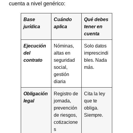
cuenta a nivel genérico:
Base
Cuándo
Qué debes
jurídica
aplica
tener en
cuenta
Ejecución
Nóminas,
Solo datos
del
altas en
imprescindi
contrato
seguridad
bles. Nada
social,
más.
gestión
diaria
Obligación
Registro de
Cita la ley
legal
jornada,
que te
prevención
obliga.
de riesgos,
Siempre.
cotizacione
s