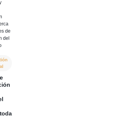
tión
al
de
ción
el
toda