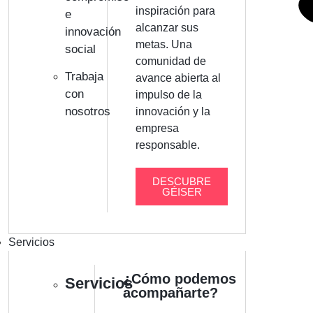
inspiración para
e
alcanzar sus
innovación
metas. Una
social
comunidad de
Trabaja
avance abierta al
con
impulso de la
nosotros
innovación y la
empresa
responsable.
DESCUBRE
GÉISER
Servicios
¿Cómo podemos
Servicios
acompañarte?