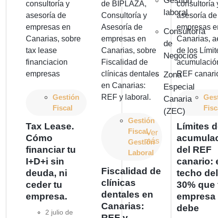
Gestión
laboral
Consultoría
de
Negocios
Zona
Especial
Gestión
Ges
Canaria
Fiscal
Fisc
(ZEC)
Gestión
Tax Lease.
Límites 
Fiscal
,
Ver
Cómo
acumula
más
Gestión
financiar tu
del REF
Laboral
I+D+i sin
canario: 
Fiscalidad de
deuda, ni
techo del
clínicas
ceder tu
30% que 
dentales en
empresa.
empresa
Canarias:
debe
2 julio de
REF y