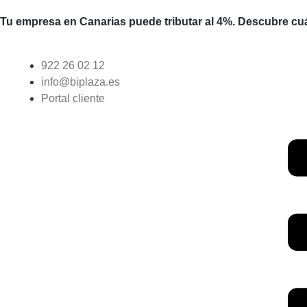
Tu empresa en Canarias puede tributar al 4%. Descubre cuá
922 26 02 12
info@biplaza.es
Portal cliente