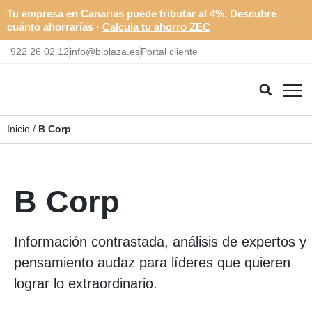
Tu empresa en Canarias puede tributar al 4%. Descubre
cuánto ahorrarías ·
Calcula tu ahorro ZEC
922 26 02 12
info@biplaza.es
Portal cliente
Inicio
/
B Corp
B Corp
Información contrastada, análisis de expertos y
pensamiento audaz para líderes que quieren
lograr lo extraordinario.