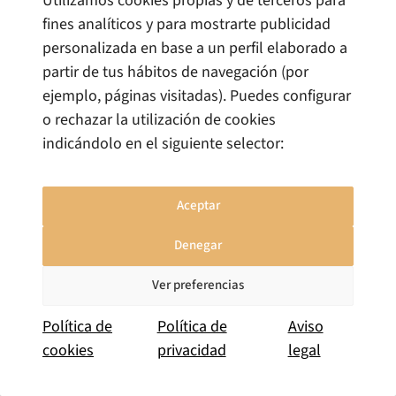
Utilizamos cookies propias y de terceros para
Ejemplo práctico 2: Un viaje combinado desde
fines analíticos y para mostrarte publicidad
Gran Canaria a Madrid y Roma.
personalizada en base a un perfil elaborado a
partir de tus hábitos de navegación (por
Una agencia en Las Palmas vende un paquete por
ejemplo, páginas visitadas). Puedes configurar
2.500 €.
o rechazar la utilización de cookies
indicándolo en el siguiente selector:
Costes incurridos por la agencia:
Vuelo Gran Canaria – Madrid: 150 €
Aceptar
Hotel en Madrid (2 noches): 400 € (con IVA)
Denegar
Vuelo Madrid – Roma: 100 €
Hotel en Roma (3 noches): 600 € (con IVA
Ver preferencias
italiano)
Política de
Política de
Aviso
Traslados y tours en Roma: 250 € (con IVA
cookies
privacidad
legal
italiano)
Vuelo de regreso Roma – Gran Canaria: 200 €