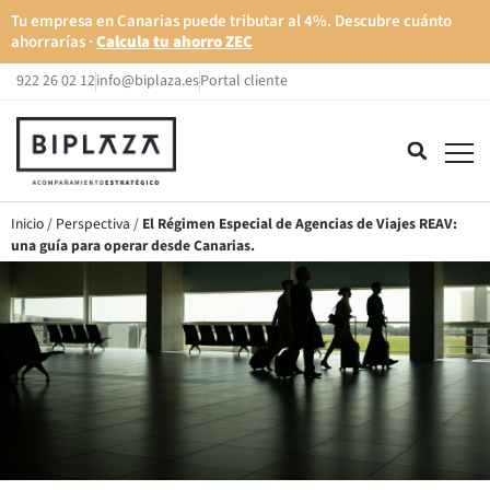
Tu empresa en Canarias puede tributar al 4%. Descubre cuánto
ahorrarías ·
Calcula tu ahorro ZEC
922 26 02 12
info@biplaza.es
Portal cliente
Inicio
/
Perspectiva
/
El Régimen Especial de Agencias de Viajes REAV:
una guía para operar desde Canarias.