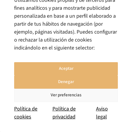
Utilizamos cookies propias y de terceros para
por el anexo de la Ley 19/1994.
fines analíticos y para mostrarte publicidad
Listado ZEC.
Catálogo de actividades
personalizada en base a un perfil elaborado a
económicas autorizadas para inscribirse en el
partir de tus hábitos de navegación (por
ROEZEC, recogido en el anexo de la Ley
ejemplo, páginas visitadas). Puedes configurar
19/1994 de 6 de julio. La verificación previa de
o rechazar la utilización de cookies
elegibilidad es el primer paso de cualquier
indicándolo en el siguiente selector:
análisis ZEC.
NACE.
Nomenclatura Estadística de
Aceptar
Actividades Económicas de la Comunidad
Europea. Sistema de clasificación
Denegar
supranacional del que deriva la CNAE
española. La versión de referencia actualizada
Ver preferencias
es la CNAE-2025.
Política de
Política de
Aviso
Operaciones triangulares.
Modalidad de
cookies
privacidad
legal
comercio mayorista en la que los bienes no
transitan físicamente por Canarias, pero cuya