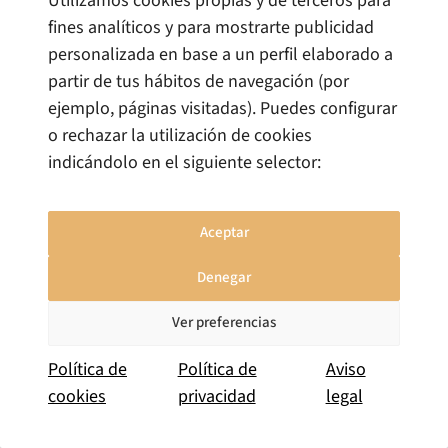
Utilizamos cookies propias y de terceros para
inversión.
fines analíticos y para mostrarte publicidad
Los elementos centrales del análisis deberían ser:
personalizada en base a un perfil elaborado a
partir de tus hábitos de navegación (por
Elegibilidad de la actividad para la ZEC
:
ejemplo, páginas visitadas). Puedes configurar
confirmar que la actividad industrial concreta
o rechazar la utilización de cookies
está entre las admitidas y bajo qué
indicándolo en el siguiente selector:
condiciones
Capacidad de cumplir los requisitos
:
Aceptar
inversión mínima en activos fijos, empleo
mínimo, actividad real — y el calendario para
Denegar
cumplirlos
Ver preferencias
Posición del producto frente al AIEM
: si el
producto a fabricar está dentro del ámbito de
Política de
Política de
Aviso
protección del arbitrio
cookies
privacidad
legal
Articulación de incentivos
: qué combinación