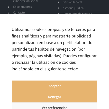
e innovación social
Gestión laboral
Colaboradores
Asesoría jurídica
Contacto
Consultoría de negocio
Canal de denuncias
Utilizamos cookies propias y de terceros para
Talento
fines analíticos y para mostrarte publicidad
personalizada en base a un perfil elaborado a
Trabaja con nosotros
partir de tus hábitos de navegación (por
ejemplo, páginas visitadas). Puedes configurar
o rechazar la utilización de cookies
indicándolo en el siguiente selector:
Aceptar
Denegar
Ver preferencias