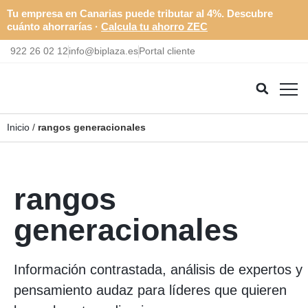
Tu empresa en Canarias puede tributar al 4%. Descubre
cuánto ahorrarías ·
Calcula tu ahorro ZEC
922 26 02 12
info@biplaza.es
Portal cliente
Inicio
/
rangos generacionales
rangos
generacionales
Información contrastada, análisis de expertos y
pensamiento audaz para líderes que quieren