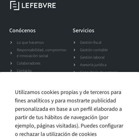
Conócenos
Servicios
Lo que hacemos
Gestión fiscal
Responsabilidad, compromiso
Gestión contable
e innovación social
Gestión laboral
Colaboradores
Asesoría jurídica
Contacto
Consultoría de negocio
Canal de denuncias
Utilizamos cookies propias y de terceros para
Talento
fines analíticos y para mostrarte publicidad
personalizada en base a un perfil elaborado a
Trabaja con nosotros
partir de tus hábitos de navegación (por
ejemplo, páginas visitadas). Puedes configurar
o rechazar la utilización de cookies