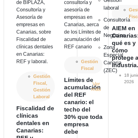
Gestión
laboral
Ges
Fisc
Consultoría
de
AIEM en
Negocios
Canarias
qué es y
Zona
cómo
Especial
protege a
Gestión
Canaria
industria
Fiscal
(ZEC)
18 juni
Gestión
Límites de
2026
Fiscal
,
Ver
acumulación
más
Gestión
del REF
Laboral
canario: el
Fiscalidad de
techo del
clínicas
30% que toda
dentales en
empresa
Canarias:
debe
REF y