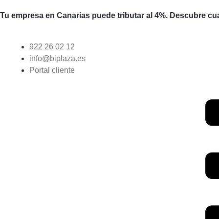
Tu empresa en Canarias puede tributar al 4%. Descubre cuá
922 26 02 12
info@biplaza.es
Portal cliente