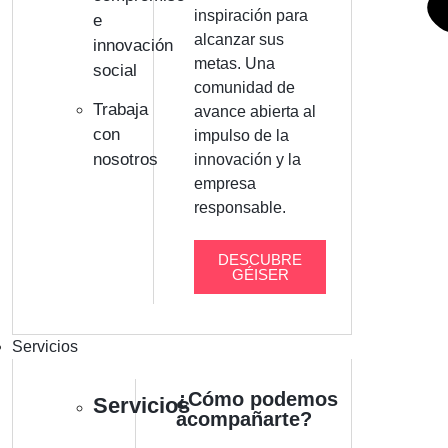
inspiración para
e
alcanzar sus
innovación
metas. Una
social
comunidad de
Trabaja
avance abierta al
con
impulso de la
nosotros
innovación y la
empresa
responsable.
DESCUBRE
GÉISER
Servicios
¿Cómo podemos
Servicios
acompañarte?