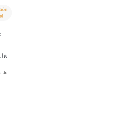
tión
al
:
 la
.
o de