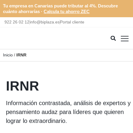
Tu empresa en Canarias puede tributar al 4%. Descubre
cuánto ahorrarías ·
Calcula tu ahorro ZEC
922 26 02 12
info@biplaza.es
Portal cliente
Inicio
/
IRNR
IRNR
Información contrastada, análisis de expertos y
pensamiento audaz para líderes que quieren
lograr lo extraordinario.