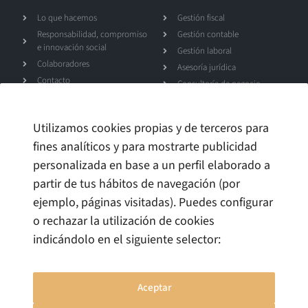
Lo que hacemos
Gestión fiscal
Responsabilidad, compromiso
Gestión contable
e innovación social
Gestión laboral
Colaboradores
Asesoría jurídica
Contacto
Consultoría de negocio
Canal de denuncias
Utilizamos cookies propias y de terceros para
Talento
fines analíticos y para mostrarte publicidad
personalizada en base a un perfil elaborado a
Trabaja con nosotros
partir de tus hábitos de navegación (por
ejemplo, páginas visitadas). Puedes configurar
o rechazar la utilización de cookies
indicándolo en el siguiente selector:
Aceptar